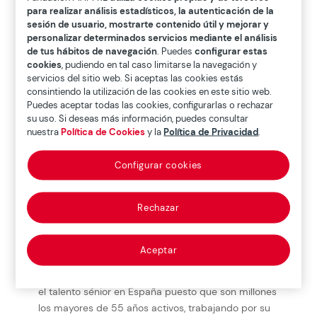
para realizar análisis estadísticos, la autenticación de la
sesión de usuario, mostrarte contenido útil y mejorar y
personalizar determinados servicios mediante el análisis
de tus hábitos de navegación
. Puedes
configurar estas
cookies
, pudiendo en tal caso limitarse la navegación y
Descargar dossier

servicios del sitio web. Si aceptas las cookies estás
consintiendo la utilización de las cookies en este sitio web.
Puedes aceptar todas las cookies, configurarlas o rechazar
Ver video

su uso. Si deseas más información, puedes consultar
nuestra
Política de Cookies
y la
Política de Privacidad
.
Configurar cookies
Descripción
Participantes
Rechazar
Descripción
Aceptar
Este informe aporta datos para poner en valor
el talento sénior en España puesto que son millones
los mayores de 55 años activos, trabajando por su