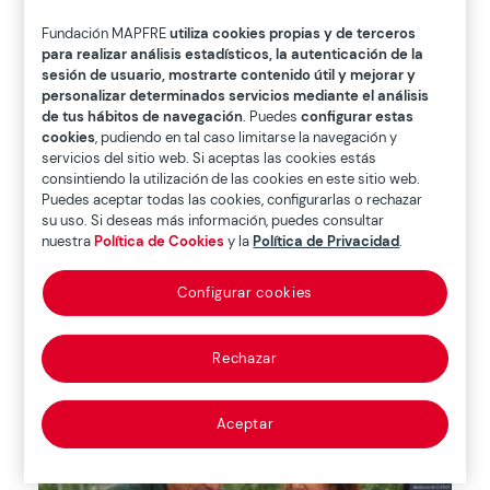
Fundación MAPFRE
utiliza cookies propias y de terceros
para realizar análisis estadísticos, la autenticación de la
sesión de usuario, mostrarte contenido útil y mejorar y
Bienestar emocional y calidad de vida
personalizar determinados servicios mediante el análisis
en la nueva longevidad
de tus hábitos de navegación
. Puedes
configurar estas
cookies
, pudiendo en tal caso limitarse la navegación y
El VI Seminario Académico organizado por el
servicios del sitio web. Si aceptas las cookies estás
Centro de Investigación Ageingnomics de
consintiendo la utilización de las cookies en este sitio web.
Fundación Mapfre, celebrado en mayo de 2025,
Puedes aceptar todas las cookies, configurarlas o rechazar
congregó un amplio catálogo de proyectos y
su uso. Si deseas más información, puedes consultar
ponencias relacionados con el bienestar integral
nuestra
Política de Cookies
y la
Política de Privacidad
.
de los adultos mayores; en particular, el emocional.
Esta publicación recoge aquellos seleccionados
Configurar cookies
por el Comité Científico y presentados en el evento
final.
Descargar dossier

Rechazar
Aceptar