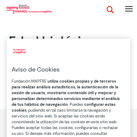
Edad biológica
Indicador del estado real del cuerpo, que depende
Aviso de Cookies
del peculiar proceso vital, único e irrepetible que
experimenta cada persona. A diferencia de la
edad
Fundación MAPFRE
utiliza cookies propias y de terceros
cronológica
que solo se basa en el tiempo que ha
para realizar análisis estadísticos, la autenticación de la
pasado desde el nacimiento, la edad biológica es la
sesión de usuario, mostrarte contenido útil y mejorar y
edad del organismo.
personalizar determinados servicios mediante el análisis
de tus hábitos de navegación
. Puedes
configurar estas
cookies
, pudiendo en tal caso limitarse la navegación y
servicios del sitio web. Si aceptas las cookies estás
consintiendo la utilización de las cookies en este sitio web.
Puedes aceptar todas las cookies, configurarlas o rechazar
su uso. Si deseas más información, puedes consultar
Descubre el concepto Ageingnomics