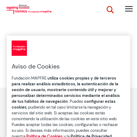
Edad prospectiva
La que se mide en función de los años que nos
Aviso de Cookies
quedan de vida y no en función los que ya hemos
cumplido.
Fundación MAPFRE
utiliza cookies propias y de terceros
para realizar análisis estadísticos, la autenticación de la
sesión de usuario, mostrarte contenido útil y mejorar y
personalizar determinados servicios mediante el análisis
de tus hábitos de navegación
. Puedes
configurar estas
cookies
, pudiendo en tal caso limitarse la navegación y
servicios del sitio web. Si aceptas las cookies estás
Descubre el concepto Ageingnomics
consintiendo la utilización de las cookies en este sitio web.
Conócenos
Puedes aceptar todas las cookies, configurarlas o rechazar
su uso. Si deseas más información, puedes consultar
nuestra
Política de Cookies
y la
Política de Privacidad
.