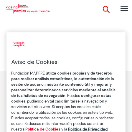
Envejecimiento
Acción y efecto de envejecer o envejecerse.
Aviso de Cookies
Fundación MAPFRE
utiliza cookies propias y de terceros
para realizar análisis estadísticos, la autenticación de la
sesión de usuario, mostrarte contenido útil y mejorar y
personalizar determinados servicios mediante el análisis
de tus hábitos de navegación
. Puedes
configurar estas
Descubre el concepto Ageingnomics
cookies
, pudiendo en tal caso limitarse la navegación y
Conócenos
servicios del sitio web. Si aceptas las cookies estás
consintiendo la utilización de las cookies en este sitio web.
Puedes aceptar todas las cookies, configurarlas o rechazar
su uso. Si deseas más información, puedes consultar
nuestra
Política de Cookies
y la
Política de Privacidad
.