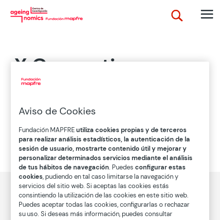
X Generation
(Generación X)
Aviso de Cookies
Esta generación comprende a los nacidos entre 1965
Fundación MAPFRE
utiliza cookies propias y de terceros
y 1981, tras el baby boom, se le conoce como X
para realizar análisis estadísticos, la autenticación de la
porque son una incógnita en cuanto a su
sesión de usuario, mostrarte contenido útil y mejorar y
comportamiento.
personalizar determinados servicios mediante el análisis
de tus hábitos de navegación
. Puedes
configurar estas
cookies
, pudiendo en tal caso limitarse la navegación y
servicios del sitio web. Si aceptas las cookies estás
consintiendo la utilización de las cookies en este sitio web.
Puedes aceptar todas las cookies, configurarlas o rechazar
su uso. Si deseas más información, puedes consultar
Descubre el concepto Ageingnomics