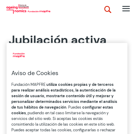
Jubilación activa
Una nueva modalidad de jubilación que permite
compatibilizar el disfrute de la prestación
Aviso de Cookies
contributiva de jubilación con la realización
de trabajos tanto por cuenta propia como por
Fundación MAPFRE
utiliza cookies propias y de terceros
cuenta ajena, y tanto a tiempo completo como a
para realizar análisis estadísticos, la autenticación de la
tiempo parcial. Para conseguirla hay dos requisitos
sesión de usuario, mostrarte contenido útil y mejorar y
personalizar determinados servicios mediante el análisis
esenciales: haber llegado a la edad establecida de
de tus hábitos de navegación
. Puedes
configurar estas
jubilación y que el porcentaje aplicable a la
cookies
, pudiendo en tal caso limitarse la navegación y
respectiva base reguladora a efectos de
servicios del sitio web. Si aceptas las cookies estás
determinar la cuantía de la pensión causada sea del
consintiendo la utilización de las cookies en este sitio web.
100%.
Puedes aceptar todas las cookies, configurarlas o rechazar