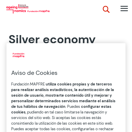
Silver economy
tracker
Aviso de Cookies
Se trata de una nueva metodología multidimensional
desarrollada por investigadores de la Universidad
Fundación MAPFRE
utiliza cookies propias y de terceros
Pontificia Comillas que propone un indicador para
para realizar análisis estadísticos, la autenticación de la
medir y comparar las oportunidades económicas de
sesión de usuario, mostrarte contenido útil y mejorar y
la
economía plateada
con una visión 360º,
personalizar determinados servicios mediante el análisis
realizando un
mapping
de todos los factores que
de tus hábitos de navegación
. Puedes
configurar estas
cookies
, pudiendo en tal caso limitarse la navegación y
pueden influir en un país en la transición hacia
servicios del sitio web. Si aceptas las cookies estás
sociedades maduras y una comparativa del avance
consintiendo la utilización de las cookies en este sitio web.
de las oportunidades del
envejecimiento
en los
Puedes aceptar todas las cookies, configurarlas o rechazar