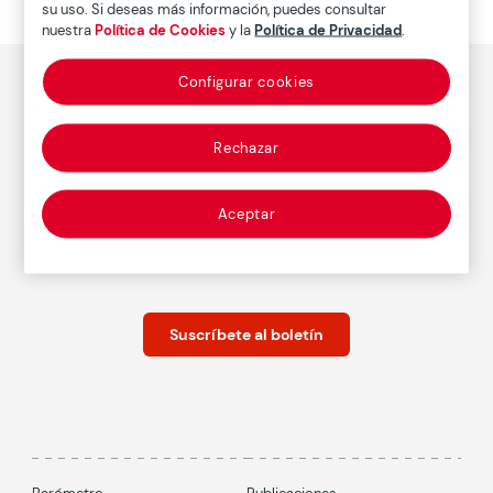
distintos países.
su uso. Si deseas más información, puedes consultar
nuestra
Política de Cookies
y la
Política de Privacidad
.
Configurar cookies
Descubre el concepto Ageingnomics
Rechazar
Conócenos
Aceptar
Suscríbete al boletín