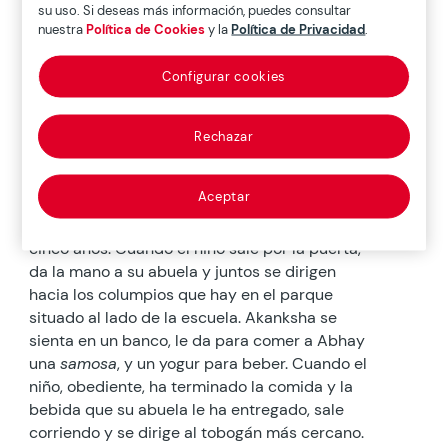
dorado, se destila el olor de las especias que
su uso. Si deseas más información, puedes consultar
siempre imperan en su cocina. Huele a curry,
nuestra
Política de Cookies
y la
Política de Privacidad
.
comino, cayena, cilantro y canela, las
especias con las que Akanksha ha dado su
Configurar cookies
sabor indio particular a las
deliciosas
samosas
que ha preparado
Rechazar
durante la mañana.
A la hora en punto que su nuera le ha
Aceptar
indicado, ya está frente a la puerta de la
escuela, para recoger a Abhay, su nieto de
cinco años. Cuando el niño sale por la puerta,
da la mano a su abuela y juntos se dirigen
hacia los columpios que hay en el parque
situado al lado de la escuela. Akanksha se
sienta en un banco, le da para comer a Abhay
una
samosa
, y un yogur para beber. Cuando el
niño, obediente, ha terminado la comida y la
bebida que su abuela le ha entregado, sale
corriendo y se dirige al tobogán más cercano.