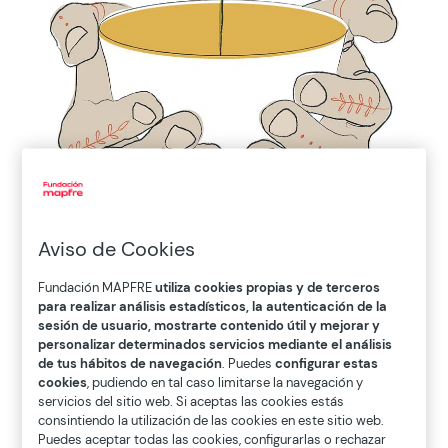
Aviso de Cookies
Fundación MAPFRE
utiliza cookies propias y de terceros
para realizar análisis estadísticos, la autenticación de la
sesión de usuario, mostrarte contenido útil y mejorar y
Descripción
personalizar determinados servicios mediante el análisis
de tus hábitos de navegación
. Puedes
configurar estas
cookies
, pudiendo en tal caso limitarse la navegación y
servicios del sitio web. Si aceptas las cookies estás
En la vestimenta de Akanksha, un sari de
consintiendo la utilización de las cookies en este sitio web.
colores rojos y anaranjados tejido con hilo
Puedes aceptar todas las cookies, configurarlas o rechazar