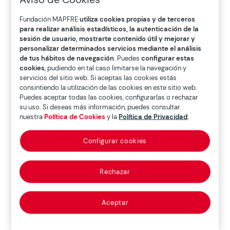
zumba. La clase hoy está repleta de mujeres
de más de sesenta años que desean quitarse
Fundación MAPFRE
utiliza cookies propias y de terceros
unos quilos de más, pasando un buen rato.
para realizar análisis estadísticos, la autenticación de la
También hay un chaval de más de veinte
sesión de usuario, mostrarte contenido útil y mejorar y
años, un poco entrado en carnes.
personalizar determinados servicios mediante el análisis
de tus hábitos de navegación
. Puedes
configurar estas
– ¡Venga, chicas! ¡Uno, dos, tres, uno, dos, tres!
cookies
, pudiendo en tal caso limitarse la navegación y
servicios del sitio web. Si aceptas las cookies estás
¡Hacia el otro lado! ¡Y a repetir!
consintiendo la utilización de las cookies en este sitio web.
Puedes aceptar todas las cookies, configurarlas o rechazar
Grita la profesora, una chica de unos treinta
su uso. Si deseas más información, puedes consultar
años, de músculos firmes y bien torneados,
nuestra
Política de Cookies
y la
Política de Privacidad
.
vestida con una ropa ajustada y elástica, que
deja al aire una barriga de hierro y unos
Configurar cookies
bíceps fuertes.
– ¡Y otra vez! ¡Repetimos! ¡Venga, chicas! ¡Uno,
Rechazar
dos, tres, uno, dos, tres! ¡Hacia el otro lado! ¡Y
a repetir!
Aceptar
Vuelve a gritar, como si el mundo se acabara
en ese instante.