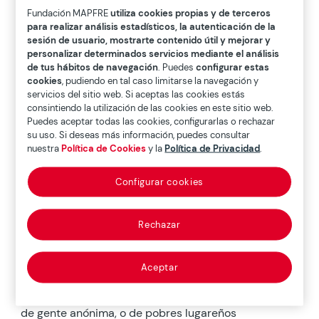
asombrarse por la espléndida obra de arte
Fundación MAPFRE
utiliza cookies propias y de terceros
que la tiene embelesada desde hace
para realizar análisis estadísticos, la autenticación de la
décadas. Si, el arte del Renacimiento tiene un
sesión de usuario, mostrarte contenido útil y mejorar y
valor incalculable, pero Judi considera que es
personalizar determinados servicios mediante el análisis
un poco naif. Las figuras de dos dimensiones,
de tus hábitos de navegación
. Puedes
configurar estas
cookies
, pudiendo en tal caso limitarse la navegación y
sin ningún tipo de sentimiento expresado ni
servicios del sitio web. Si aceptas las cookies estás
en sus caras, ni en sus gestos, no provocan en
consintiendo la utilización de las cookies en este sitio web.
Judi nada más que una sensación de
Puedes aceptar todas las cookies, configurarlas o rechazar
fugacidad del tiempo. La vida repleta de
su uso. Si deseas más información, puedes consultar
colores y belleza natural de un Goya joven,
nuestra
Política de Cookies
y la
Política de Privacidad
.
que contrasta con las pinturas oscuras de sus
últimos tiempos, provocan en Judi una
Configurar cookies
sensación de tristeza que le cuesta articular.
Las meninas de Velázquez acaparan su
Rechazar
atención unos minutos, los justos para
preguntarse algunos de los múltiples enigmas
que descansan en este lienzo magnífico.
Aceptar
Centenares de retratos de reyes, condes,
ángeles, santos, vírgenes, baronesas, retratos
de gente anónima, o de pobres lugareños