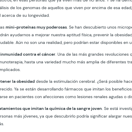
sotros, en esas personas que ya viven más de 110 años. Y se ha dem
álisis de los genomas de aquellos que viven por encima de esa edad
il acerca de su longevidad.
nas
mini-proteínas muy poderosas
. Se han descubierto unos microp
drán ayudarnos a mejorar nuestra aptitud física, prevenir la obesida
ludable. Aún no son una realidad, pero podrían estar disponibles en 
inmunidad contra el cáncer
. Una de las más grandes revoluciones q
munoterapia, hasta una variedad mucho más amplia de diferentes tra
mplicados.
tener la obesidad
desde la estimulación cerebral. ¿Será posible hacer
recido. Ya se están desarrollando fármacos que imitan los beneficio
arse en pacientes con afecciones como lesiones renales agudas o dis
atamientos que imitan la química de la sangre joven
. Se está invest
rsonas más jóvenes
,
ya que descubrirlo podría significar alargar nue
s.