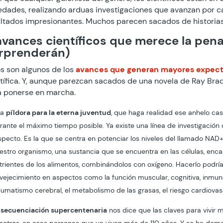
dades, realizando arduas investigaciones que avanzan por 
ltados impresionantes. Muchos parecen sacados de historias d
avances científicos que merece la pena
rprenderán)
s son algunos de los
avances que generan mayores expect
tífica. Y, aunque parezcan sacados de una novela de Ray Bra
a ponerse en marcha.
na
píldora para la eterna juventud
, que haga realidad ese anhelo ca
rante el máximo tiempo posible. Ya existe una línea de investigación
specto. Es la que se centra en potenciar los niveles del llamado NAD
estro organismo, una sustancia que se encuentra en las células, enca
trientes de los alimentos, combinándolos con oxígeno. Hacerlo podría 
vejecimiento en aspectos como la función muscular, cognitiva, inmune
aumatismo cerebral, el metabolismo de las grasas, el riesgo cardiovas
secuenciación supercentenaria
nos dice que las claves para vivir 