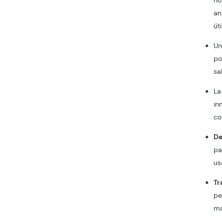
no
an
út
U
po
sa
La
in
co
De
pa
us
Tr
pe
má