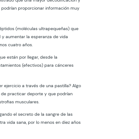
ostrado que una mayor decodificación y
, podrían proporcionar información muy
éptidos (moléculas ultrapequeñas) que
d y aumentar la esperanza de vida
unos cuatro años.
ue están por llegar, desde la
tamientos (efectivos) para cánceres
 ejercicio a través de una pastilla? Algo
s de practicar deporte y que podrían
trofias musculares.
igando el secreto de la sangre de las
stra vida sana, por lo menos en diez años