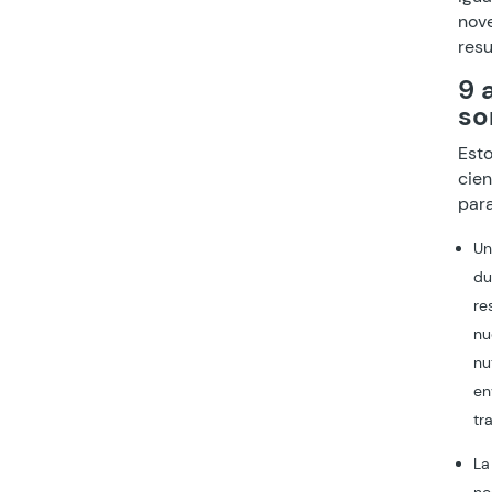
nove
resu
9 
so
Esto
cien
par
U
du
re
nu
nu
en
tr
La