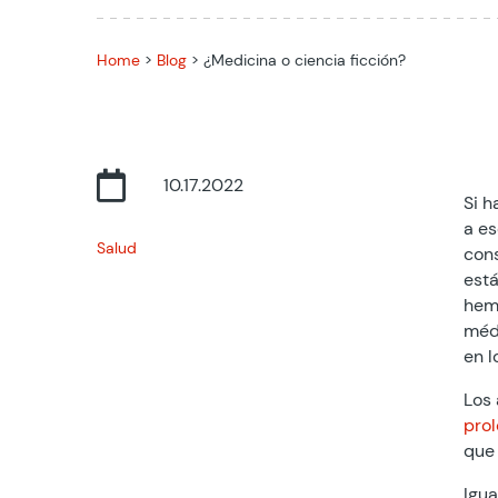
Home
>
Blog
>
¿Medicina o ciencia ficción?

10.17.2022
Si h
a es
Salud
cons
está
hemo
médi
en l
Los 
prol
que 
Igua