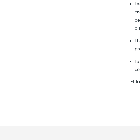
La
en
de
di
El
pr
La
cé
El f