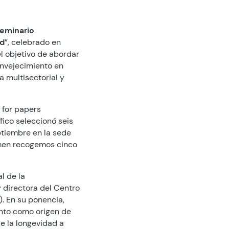
eminario
ad
”, celebrado en
l objetivo de abordar
envejecimiento en
 multisectorial y
 for papers
fico seleccionó seis
ptiembre en la sede
men recogemos cinco
l de la
y directora del Centro
. En su ponencia,
ento como origen de
e la longevidad a