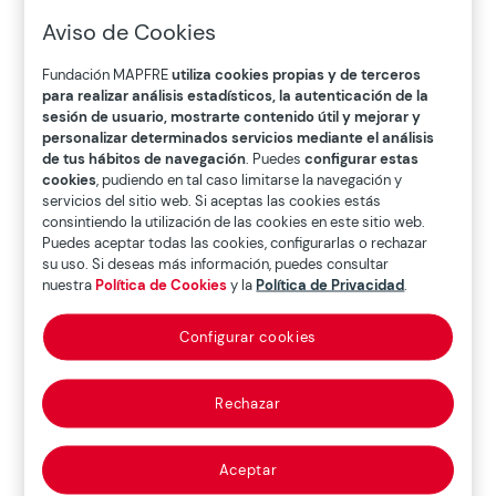
Aviso de Cookies
Home
>
Publicaciones
>
Otras
>
Percepción de los
Productos de Licuación Patrimonial para la Población Sénior
Fundación MAPFRE
utiliza cookies propias y de terceros
para realizar análisis estadísticos, la autenticación de la
Española
sesión de usuario, mostrarte contenido útil y mejorar y
personalizar determinados servicios mediante el análisis
de tus hábitos de navegación
. Puedes
configurar estas
cookies
, pudiendo en tal caso limitarse la navegación y
servicios del sitio web. Si aceptas las cookies estás
consintiendo la utilización de las cookies en este sitio web.
Puedes aceptar todas las cookies, configurarlas o rechazar
su uso. Si deseas más información, puedes consultar
nuestra
Política de Cookies
y la
Política de Privacidad
.
Configurar cookies
Rechazar
Aceptar