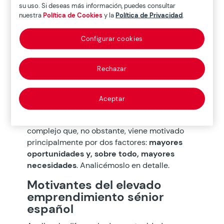
una realidad nada anecdótica: el trabajo
su uso. Si deseas más información, puedes consultar
autónomo general alcanza en España
nuestra
Política de Cookies
y la
Política de Privacidad
.
porcentajes muy similares a los ocupados en
otros países europeos como Portugal o
Configurar cookies
Polonia. Pero el trabajo autónomo de la
población sénior es muy superior al de la
Rechazar
inmensa mayoría de ellos. ¿Qué significa
esto? Pues que en nuestro país existe una
cultura promedio del emprendimiento que,
Aceptar
sin embargo, se intensifica enormemente en
los rangos de edad más altos. Un fenómeno
complejo que, no obstante, viene motivado
principalmente por dos factores:
mayores
oportunidades y, sobre todo, mayores
necesidades
. Analicémoslo en detalle.
Motivantes del elevado
emprendimiento sénior
español