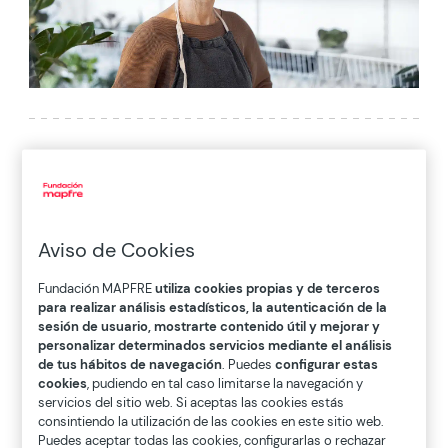
Home
>
Blog
>
El emprendimiento español ya es sénior

Aviso de Cookies
04.14.2023
Fundación MAPFRE
utiliza cookies propias y de terceros
Empleabilidad
|
Emprendimiento
para realizar análisis estadísticos, la autenticación de la
sesión de usuario, mostrarte contenido útil y mejorar y
personalizar determinados servicios mediante el análisis
de tus hábitos de navegación
. Puedes
configurar estas
cookies
, pudiendo en tal caso limitarse la navegación y
servicios del sitio web. Si aceptas las cookies estás
El
II Mapa de Talento Sénior
que
consintiendo la utilización de las cookies en este sitio web.
desarrollamos y publicamos en 2022 muestra
Puedes aceptar todas las cookies, configurarlas o rechazar