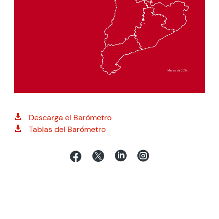
Descarga el Barómetro

Tablas del Barómetro




