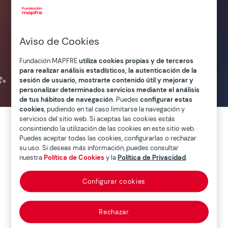
Aviso de Cookies
Fundación MAPFRE
utiliza cookies propias y de terceros
para realizar análisis estadísticos, la autenticación de la
Edición Cataluña 2023
sesión de usuario, mostrarte contenido útil y mejorar y
personalizar determinados servicios mediante el análisis
de tus hábitos de navegación
. Puedes
configurar estas
cookies
, pudiendo en tal caso limitarse la navegación y
servicios del sitio web. Si aceptas las cookies estás
PRESENTACIÓN
consintiendo la utilización de las cookies en este sitio web.
Puedes aceptar todas las cookies, configurarlas o rechazar
su uso. Si deseas más información, puedes consultar
nuestra
Política de Cookies
y la
Política de Privacidad
.
Home
>
Barómetro del Consumo
>
I Barómetro del
Consumidor Sénior de Cataluña
Configurar cookies
Presentación
Rechazar